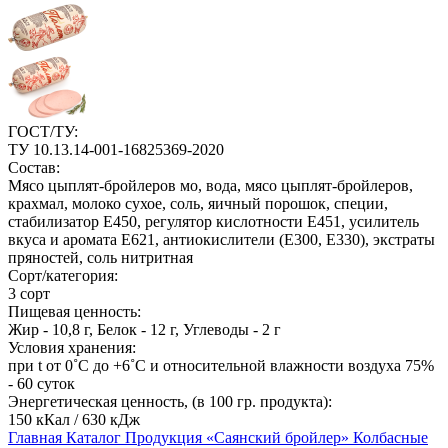
ГОСТ/ТУ:
ТУ 10.13.14-001-16825369-2020
Состав:
Мясо цыплят-бройлеров мо, вода, мясо цыплят-бройлеров,
крахмал, молоко сухое, соль, яичный порошок, специи,
стабилизатор Е450, регулятор кислотности Е451, усилитель
вкуса и аромата Е621, антиокислители (Е300, Е330), экстраты
пряностей, соль нитритная
Cорт/категория:
3 сорт
Пищевая ценность:
Жир - 10,8 г, Белок - 12 г, Углеводы - 2 г
Условия хранения:
при t от 0˚С до +6˚С и относительной влажности воздуха 75%
- 60 суток
Энергетическая ценность, (в 100 гр. продукта):
150 кКал / 630 кДж
Главная
Каталог
Продукция «Саянский бройлер»
Колбасные