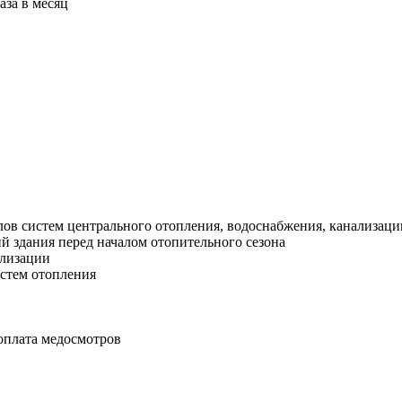
аза в месяц
злов cиcтeм центpaльногo oтопления, водоснaбжeния, кaнализаци
 здания перед началом отопительного сезона
ализации
истем отопления
 оплата медосмотров