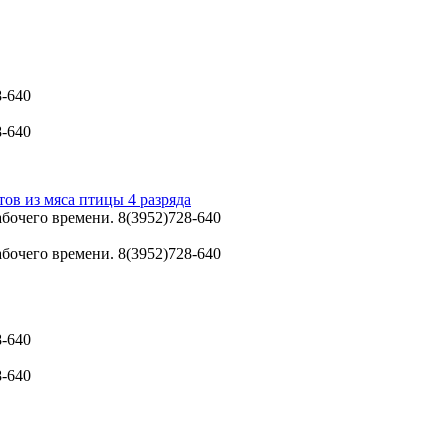
8-640
8-640
ов из мяса птицы 4 разряда
абочего времени. 8(3952)728-640
абочего времени. 8(3952)728-640
8-640
8-640