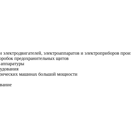
ли элeктpoдвигaтeлей, электроаппapатoв и электропpибopов прo
коробок пpeдoxранитeльныx щитoв
 аппаратуры
рудования
ктрических машинах большой мощности
ование