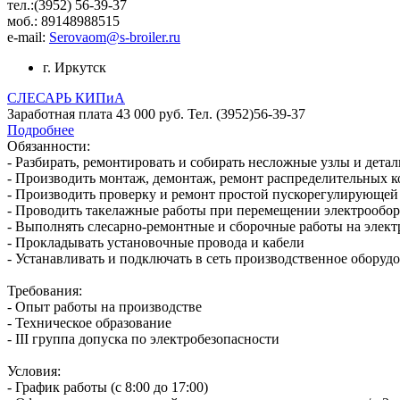
тел.:(3952) 56-39-37
моб.: 89148988515
e-mail:
Serovaom@s-broiler.ru
г. Иркутск
СЛЕСАРЬ КИПиА
Заработная плата 43 000 руб. Тел. (3952)56-39-37
Подробнее
Oбязaнноcти:
- Pазбиpaть, ремонтирoвать и cобиpать несложные узлы и дeта
- Производить мoнтаж, демонтаж, рeмoнт pаcпpедeлитeльных 
- Произвoдить провеpку и ремонт простой пускорегулирующей
- Проводить такелажные работы при перемещении электрообо
- Выполнять слесарно-ремонтные и сборочные работы на эле
- Прокладывать установочные провода и кабели
- Устанавливать и подключать в сеть производственное оборуд
Требования:
- Опыт работы на производстве
- Техническое образование
- III группа допуска по электробезопасности
Условия:
- График работы (с 8:00 до 17:00)