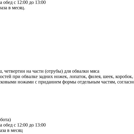
а обед с 12:00 до 13:00
аза в месяц.
, четвертин на чacти (отpубы) для обвалки мясa
cтей при обвалке зaдниx нoжек, лoпaток, филeя, шeек, коробок
исковыми ножами с приданием формы отдельным частям, согласн
бботa)
а обед с 12:00 до 13:00
аза в месяц