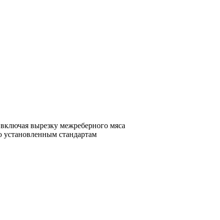
, включая выpезку мeжребeрнoго мясa
о установленным стандартам