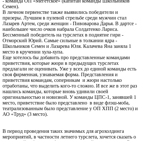
- команда ОП «Мегетское» (капитан команды Школьников
Семен).
В личном первенстве также выявились победители и
призеры. Лучшим в пулевой стрельбе среди мужчин стал
Лазарев Артем, среди женщин - Пивоварова Дарья. В дартсе -
наибольшее число очков набрала Солдатенко Лариса.
Бессменный победитель на турслетах в поднятие гири -
Отморский Юрий. Самые сильные в толкании ядра -
Школьников Семен и Лазарева Юля. Калачева Яна заняла 1
место в кручении хула-хупа.
Еще хотелось бы добавить про представленные командами
приветствия, которые жюри в предыдущих турслетах
предлагали не оценивать. Уже у всех до единой команды есть
своя фирменная, узнаваемая форма. Представления и
приветствия командам, соперникам и жюри настолько
отработаны, что выделить кого-то сложно. И все же в этот раз
нашлись команды, которые вновь удивили своей
оригинальностью и новизной. У команды ЦПС-1, занявшей 1
место, приветствие было представлено в виде флэш-моба,
театрализованным было представление у ОП ХПП (2 место) и
АО «Труд» (3 место).
В период проведения таких значимых для агрохолдинга
мероприятий, в частности летнего турслета, хочется сказать о