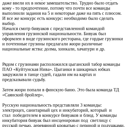
даже ввели их в некое замешательство. Трудно было отдать
кому - то предпочтение, потому что почти все команды
выполнили задания на 5 и некоторые даже на пять с плюсом.
И все же конкурс есть конкурс: необходимо было сделать
выбор.
Начался смотр бивуаков с представленной командой
управления грузинской национальности. Бивуак был
оформлен в виде грузинского ресторана, где гордые грузинки
и почтенные грузины предлагали жюри различные
национальные яства: долма, хинкали, хачапури и др.
Рядом с грузинами расположился цыганский табор команды
ПАО «Куйтунская Нива». Цыганки в шикарных юбках
закружили в танце судей, гадали им на картах и
предсказывали судьбу.
Затем жюри попали в финскую баню. Это была команда ТД
«Саянский бройлер».
Русскую национальность представляли 3 команды:
электроцех, санитарный цех и инкубаторий, который и
стал победителем в конкурсе бивуаков и блюд. У команды
инкубатория бивуак был инсценирован под светлицу с
русской печью, деревянной кроватью с периной и подушками.