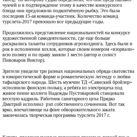
чукчей и в подтверждение этому в качестве конкурсного
блюда они предложили подкопчённую рыбку. Это была
последняя 15-ая команда-участник. Количество команд
турслета-2017 превзошло все предыдущие годы.
Продолжилось представление национальностей на конкурсе
художественной самодеятельности, где еще больше
раскрылись таланты сотрудников агрохолдинга. Здесь были и
рок в исполнении хохлов, которые своим номером «взорвали»
всю поляну и по праву заняли 1 место (автор и солист
Пивоваров Виктор).
Зрители увидели три разных национальных обряда сватовства
в юмористической форме и романтическую легенду о любви
тафаларского народа. Шесть мужчин ТД «Саянский бройлер»
исполнили финскую польку, а ребята из электроцеха под
живое пение коллеги Надежды Пустоваровой станцевали
веселую кадриль. Работник санитарного цеха Прядко
Дмитрий исполнил рэп собственного сочинения. Вот так
ярко, впечатляюще на фоне обворожительного заката
закончилась творческая программа турслета 2017 г.