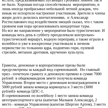
Кстати, предсказываемых пугающих грозовых ливней так и
не было. Хорошая погода способствовала мероприятию, и
лишь иногда пробрасывал небольшой летний дождик, что
никак не испортило настроение участникам. Зрители и члены
жюри долго делились впечатлениями, и Александр
Ростиславович под воздействием эмоций сказал, что с таким
уровнем нам пора организовывать концертные туры.
Но все же направление у мероприятия было туристическое. И
команды весь день в субботу преодолевали контрольно-
туристический маршрут, водную переправу, а также играли в
волейбол и уже в воскресенье участвовали в личном
первенстве по толканию ядра, поднятию гири, пулевой
стрельбе, метании дротиков, кручению хула-хупа.
Грамоты, денежные и корпоративные призы были
предусмотрены за каждый вид соревнований. Но главный
приз - почетную грамоту и денежную премию в сумме 7000
рублей в общекомандном зачете получила команда
Управления. Второе место с денежным вознаграждением в
5000 рублей заняла команда кормоцеха и 3 место (3000
рублей)- команда ЦПС-1.
В соревнованиях по волейболу 1 место заняла команда
автотранспортного цеха (капитан Мальков Александр), 2
место - команда Управления (капитан Шергин Артем), 3 место