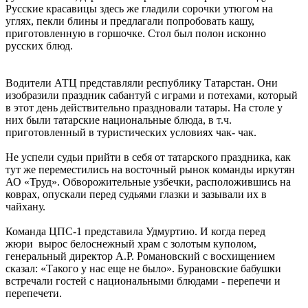
Русские красавицы здесь же гладили сорочки утюгом на
углях, пекли блины и предлагали попробовать кашу,
приготовленную в горшочке. Стол был полон исконно
русских блюд.
Водители АТЦ представляли республику Татарстан. Они
изобразили праздник сабантуй с играми и потехами, который
в этот день действительно праздновали татары. На столе у
них были татарские национальные блюда, в т.ч.
приготовленный в туристических условиях чак- чак.
Не успели судьи прийти в себя от татарского праздника, как
тут же переместились на восточный рынок команды иркутян
АО «Труд». Обворожительные узбечки, расположившись на
коврах, опускали перед судьями глазки и зазывали их в
чайхану.
Команда ЦПС-1 представила Удмуртию. И когда перед
жюри вырос белоснежный храм с золотым куполом,
генеральный директор А.Р. Романовский с восхищением
сказал: «Такого у нас еще не было». Бурановские бабушки
встречали гостей с национальными блюдами - перепечи и
перепечети.