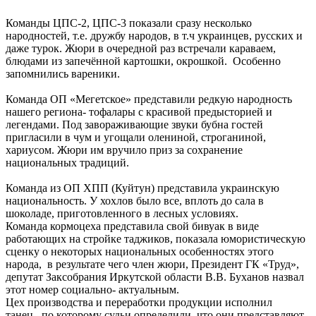
Команды ЦПС-2, ЦПС-3 показали сразу несколько
народностей, т.е. дружбу народов, в т.ч украинцев, русских и
даже турок. Жюри в очередной раз встречали караваем,
блюдами из запечённой картошки, окрошкой. Особенно
запомнились вареники.
Команда ОП «Мегетское» представили редкую народность
нашего региона- тофалары с красивой предысторией и
легендами. Под завораживающие звуки бубна гостей
пригласили в чум и угощали олениной, строганиной,
хариусом. Жюри им вручило приз за сохранение
национальных традиций.
Команда из ОП ХПП (Куйтун) представила украинскую
национальность. У хохлов было все, вплоть до сала в
шоколаде, приготовленного в лесных условиях.
Команда кормоцеха представила свой бивуак в виде
работающих на стройке таджиков, показала юмористическую
сценку о некоторых национальных особенностях этого
народа, в результате чего член жюри, Президент ГК «Труд»,
депутат Заксобрания Иркутской области В.В. Буханов назвал
этот номер социально- актуальным.
Цех производства и переработки продукции исполнил
танец, по которому судьи определили, что они представляют